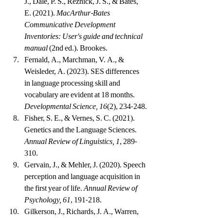
J., Dale, P. S., Reznick, J. S., & Bates, 
E. (2021). 
MacArthur-Bates 
Communicative Development 
Inventories: User's guide and technical 
manual
 (2nd ed.). Brookes.
Fernald, A., Marchman, V. A., & 
Weisleder, A. (2023). SES differences 
in language processing skill and 
vocabulary are evident at 18 months. 
Developmental Science, 16
(2), 234-248.
Fisher, S. E., & Vernes, S. C. (2021). 
Genetics and the Language Sciences. 
Annual Review of Linguistics, 1
, 289-
310.
Gervain, J., & Mehler, J. (2020). Speech 
perception and language acquisition in 
the first year of life. 
Annual Review of 
Psychology, 61
, 191-218.
Gilkerson, J., Richards, J. A., Warren, 