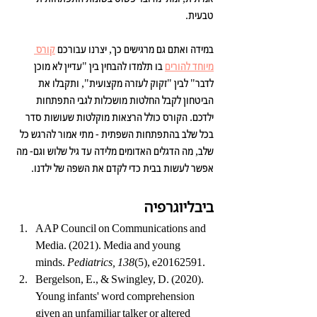
טבעית. 
במידה ואתם גם מרגישים כך, יצרנו עבורכם 
קורס 
מיוחד להורים
 בו תלמדו להבחין בין "עדיין לא מוכן 
לדבר" לבין "זקוק לעזרה מקצועית", ותקבלו את 
הביטחון לקבל החלטות מושכלות לגבי התפתחות 
ילדכם. הקורס כולל הרצאות מוקלטות שעושות סדר 
בכל שלב בהתפתחות השפתית - מתי אמור להרגש כל 
שלב, מה הדגלים האדומים מלידה עד גיל שלוש וגם- מה 
אפשר לעשות בבית כדי לקדם את השפה של ילדנו.
ביבליוגרפיה
AAP Council on Communications and 
Media. (2021). Media and young 
minds. 
Pediatrics, 138
(5), e20162591.
Bergelson, E., & Swingley, D. (2020). 
Young infants' word comprehension 
given an unfamiliar talker or altered 