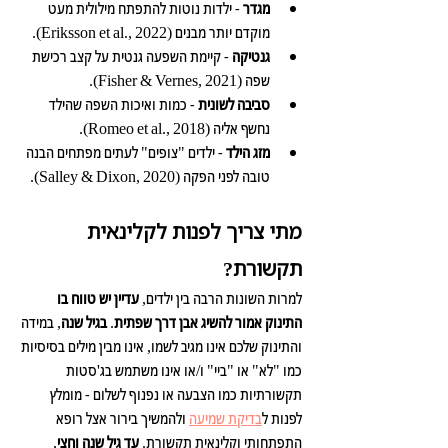
מגדר
 - ילדות נוטות להתפתח מילולית מעט 
מוקדם יותר מבנים (Eriksson et al., 2022).
גנטיקה
 - קיימת השפעה גנטית על קצב רכישת 
שפה (Fisher & Vernes, 2021).
סביבה לשונית
 - כמות ואיכות השפה שהילד 
נחשף אליה (Romeo et al., 2018).
מזג הילד
 - ילדים "צופים" לעתים מפתחים הבנה 
טובה לפני הפקה (Salley & Dixon, 2020).
מתי צריך לפנות לקלינאית 
תקשורת?
למרות השונות הרבה בין ילדים, 
עדיין יש טווח בו 
התינוק אמור להשיג אבן דרך שפתית
. 
בגיל שנה
, במידה 
והתינוק שלכם אינו מגיב לשמו, אינו מבין מילים בסיסיות 
כמו "לא" או "ביי" ו/או אינו משתמש בג'סטות 
תקשורתיות כמו הצבעה או נפנוף לשלום - מומלץ 
לפנות ל
בדיקת שמיעה
 ולהמשיך בירור אצל רופא 
התפתחותי וקלינאית תקשורת. 
עד גיל שנה וחצי
, 