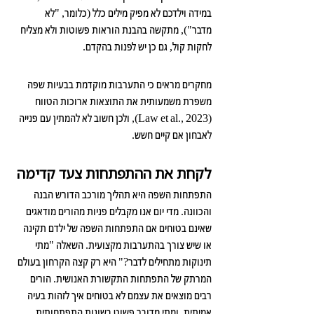
במידה וילדכם לא מפיק מילים כלל (כלומר, "לא 
מדבר"), מתקשה בהבנת הוראות פשוטות ולא מצליח 
לחקות קול, גם כן יש לפנות בהקדם.
מחקרים מראים כי התערבות מוקדמת בבעיות שפה 
משפרת משמעותית את התוצאות ארוכות הטווח 
(Law et al., 2023), ולכן חשוב לא להמתין עם פנייה 
לאבחון אם קיים חשש.
לקחת את ההתפתחות צעד קדימה
התפתחות השפה היא תהליך מורכב הדורש הבנה 
והכוונה. מדי יום אנו מקבלים פניות מהורים מודאגים 
שאינם בטוחים אם התפתחות השפה של ילדם תקינה 
או שיש צורך בהתערבות מקצועית. השאלה "מתי 
תינוקות מתחילים לדבר?" היא רק קצה הקרחון בעולם 
המרתק של התפתחות התקשורת האנושית. הורים 
רבים מוצאים את עצמם לא בטוחים איך לזהות בעיה 
אמיתית, ומתי מדובר פשוט בשונות התפתחותית 