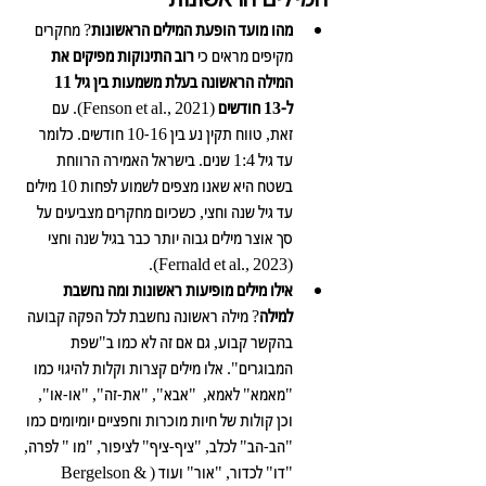
מהו מועד הופעת המילים הראשונות
? מחקרים 
מקיפים מראים כי 
רוב התינוקות מפיקים את 
המילה הראשונה בעלת משמעות בין גיל 11 
ל-13 חודשים
 (Fenson et al., 2021). עם 
זאת, טווח תקין נע בין 10-16 חודשים. כלומר 
עד גיל 1:4 שנים. בישראל האמירה הרווחת 
בשטח היא שאנו מצפים לשמוע לפחות 10 מילים 
עד גיל שנה וחצי, כשכיום מחקרים מצביעים על 
סך אוצר מילים גבוה יותר כבר בגיל שנה וחצי 
(Fernald et al., 2023).
אילו מילים מופיעות ראשונות ומה נחשבת 
למילה
? מילה ראשונה נחשבת לכל הפקה קבועה 
בהקשר קבוע, גם אם זה לא כמו ב"שפת 
המבוגרים". אלו מילים קצרות וקלות להיגוי כמו 
"מאמא" לאמא,  "אבא", "את-זה", "או-או", 
וכן קולות של חיות מוכרות וחפציים יומיומים כמו 
"הב-הב" לכלב, "ציף-ציף" לציפור, "מו " לפרה, 
"דו" לכדור, "אור" ועוד (Bergelson & 