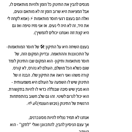
מנסים להבין את התינוק כל הזמן ולהיות מותאמים לו, 
אבל המציאות היא שרוב הזמן זה לא מותאם ונעים, 
ואלה הם בעצם רגעי חוסר מותאמות ⚡️ (אמא לקחה לי 
את היד, זה לא היה לי נעים. אז אני מזיז טיפה ואז גם 
היא קצת זזה ואנחנו יכולים להמשיך).
בעצם השיחה היא על התיקון 🛠 של חוסר המותאמות- 
על התכווננות וההתאמה. ובדיוק המקום הזה, של 
חוסר מותאמות ותיקון- הוא המקום שבו התינוק לומד 
שגם כשלא הכל מושלם, העולם לא נהרס, לא קורס. 
קורה משהו ואני רואה את התיקון שלו. הבנה זו של 
התינוק שיש לו השפעה על העולם היא משמעותית - 
הוא מבין שיש סיבה שבגללה כדאי לו להיות בתקשורת. 
הוא יכול לגרום לשינוי. זהו גם שלב חשוב בהתפתחות 
הרגשית של התינוק (גיבוש העצמי)👶🌱.
אנחנו לא תמיד נצליח להיות מסונכרנים,
אך עצם הניסיון להבין, להתכוונן ואולי "לתקן" - הוא 
העיקר.