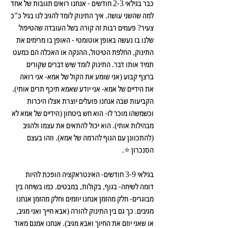
כבר בגילאי 2-3 חודשים - אנחנו רואים תגובות של אחד 
למה שהשני עושה. איך התינוק לומד להגיב לנו בגיל כ"כ 
צעיר? פעמים רבות זה קורה בשל העובדה שהטיפול 
שלנו בו נעשה באופן אוטומטי - האופן בו מרימים את 
התינוק, החלפת הטיטול, ההנקה או האכלה הם כמעט 
תמיד אותו דבר. התינוק לומד שיש דברים שקורים 
ברצף קבוע (אני שומע את הקול של אמא- אני רואה 
את הידיים של אמא- אני יודע שאמא תיכף תרים אותי). 
הקביעות שבה אנחנו פועלים יוצרת אצלו היכרות 
וכשמשהו מוכר לו- הוא חש ביטחון (הידיים של אמא לא 
מבהילות אותי). הוא יכול להתאים את עצמו ולהגיב 
(להתכוונן עם הגוף להרמה של אמא). וזהו בעצם 
הסנכרון ⭐️.
בגילאי 3-9 חודשים- האינטראקציה הופכת להיות 
דומה לשיחה- בגוף, בקולות, במבטים. כמו בשיחה בין 
מבוגרים- חלק מהזמן אנחנו יוזמים וחלק מהזמן אנחנו 
מגיבים. כך גם בין התינוק להורה (אבא חייך ואני מגיב, 
או שאני יוזם את החיוך ואבא מגיב). אנחנו אמנם מאוד 