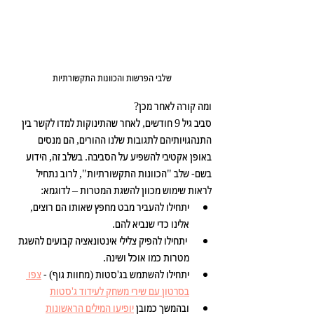
שלבי הפרשות והכוונות התקשורתיות
ומה קורה לאחר מכן?
סביב גיל 9 חודשים, לאחר שהתינוקות למדו לקשר בין 
התנהגויותיהם לתגובות שלנו ההורים, הם מנסים 
באופן אקטיבי להשפיע על הסביבה. בשלב זה, הידוע 
בשם- שלב "הכוונות התקשורתיות", לרוב נתחיל 
לראות שימוש מכוון להשגת המטרות – לדוגמא:
יתחילו להעביר מבט מחפץ שאותו הם רוצים, 
אלינו כדי שנביא להם.
 יתחילו להפיק צלילי אינטונאציה קבועים להשגת 
מטרות כמו אוכל ושינה.
יתחילו להשתמש בג'סטות (מחוות גוף) - 
צפו 
בסרטון עם שירי משחק לעידוד ג'סטות
ובהמשך כמובן 
יופיעו המילים הראשונות