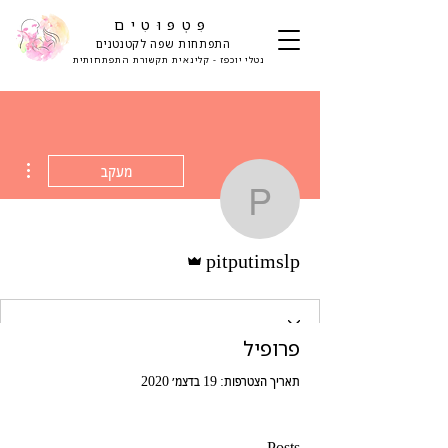
פִּטְפּוּטִים
התפתחות שפה לקטנטנים
נטלי יוכפז - קלינאית תקשורת התפתחותית
ions
מעקב
pitputimslp
אדמין
pitputimslp
פרופיל
תאריך הצטרפות: 19 בדצמ׳ 2020
Posts