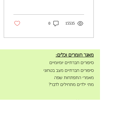
0
15535
מאגר חומרים וכלים:
סיפורים חברתיים יומיומיים
סיפורים חברתיים מצב בטחוני
מאמרי התפתחות שפה
מתי ילדים מתחילים לדבר?
מידע כללי:
הרצאות וסדנאות
קורס אונליין
להורים
קורס אונליין לצוותי חינוך
תכנית מניעה פטפוטים